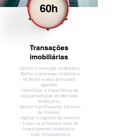
60h
Transações
imobiliárias
- Definir o mercado imobiliário;
- Definir o processo imobiliário
no Brasil e seus principais
agentes;
- Identificar a importância da
regulamentação do Mercado
Imobiliário;
- Definir o profissional: Corretor
de Imóveis;
- Aplicar o registro de imóveis;
- Listar os principais tipos de
financiamento imobiliário;
- Usar simuladores e