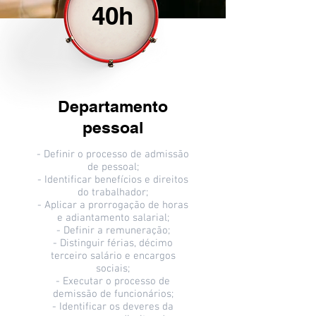
40h
Departamento
pessoal
- Definir o processo de admissão
de pessoal;
- Identificar benefícios e direitos
do trabalhador;
- Aplicar a prorrogação de horas
e adiantamento salarial;
- Definir a remuneração;
- Distinguir férias, décimo
terceiro salário e encargos
sociais;
- Executar o processo de
demissão de funcionários;
- Identificar os deveres da